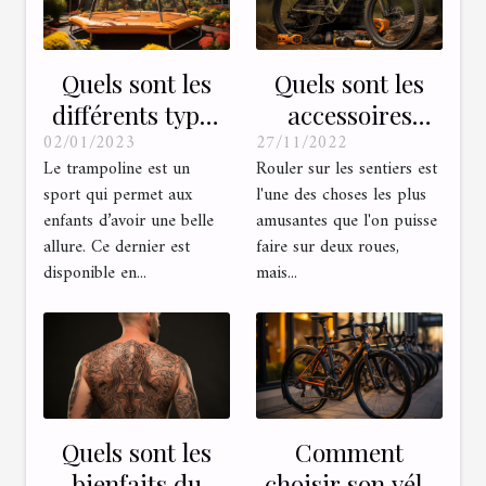
Quels sont les
Quels sont les
différents types
accessoires
02/01/2023
27/11/2022
de trampoline ?
essentiels que
Le trampoline est un
Rouler sur les sentiers est
tout vététiste
sport qui permet aux
l'une des choses les plus
devrait avoir ?
enfants d’avoir une belle
amusantes que l'on puisse
allure. Ce dernier est
faire sur deux roues,
disponible en...
mais...
Quels sont les
Comment
bienfaits du
choisir son vélo