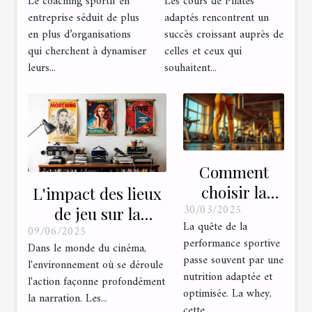
Le coaching sportif en
Les cours de Pilates
le climat
améliorent votre
entreprise séduit de plus
adaptés rencontrent un
d'entreprise ?
bien-être
en plus d’organisations
succès croissant auprès de
quotidien ?
qui cherchent à dynamiser
celles et ceux qui
leurs...
souhaitent...
Comment
choisir la
L'impact des lieux
30/03/2025
whey adaptée
de jeu sur la
La quête de la
à votre
09/06/2025
narration
performance sportive
Dans le monde du cinéma,
régime sportif
cinématographique
passe souvent par une
l'environnement où se déroule
nutrition adaptée et
l'action façonne profondément
optimisée. La whey,
la narration. Les...
cette...