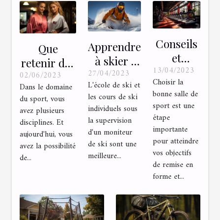
Conseils
Apprendre
Que
et
à skier :
retenir des
13/04/2023
astuces
27/04/2023
dans une
02/06/2023
marques
Choisir la
pour
L'école de ski et
Dans le domaine
école de
de
bonne salle de
les cours de ski
du sport, vous
choisir
ski ou
kimonos
sport est une
individuels sous
avez plusieurs
une salle
avec un
étape
de JJB
la supervision
disciplines. Et
de sport
importante
moniteur
d'un moniteur
disponibles
aujourd'hui, vous
pour atteindre
de ski sont une
?
avez la possibilité
?
vos objectifs
meilleure...
de...
de remise en
forme et...