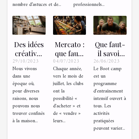
nombre d’astuces et de...
professionnels...
Des idées
Mercato :
Que faut-
créatives
que faut-
il savoir
29/10/2023
04/07/2023
26/06/2023
pour
il savoir ?
sur le
Nous vivons
Chaque année,
Le Boot camp
rester
boot
dans une
vers le mois de
est un
actif à la
camp?
époque où,
juillet, les clubs
programme
maison
pour diverses
ont la
d'entraînement
raisons, nous
possibilité «
intensif ouvert à
pouvons nous
d'acheter » et
tous. Les
trouver confinés
de « vendre »
activités
à la maison...
leurs...
pratiquées
peuvent varier...