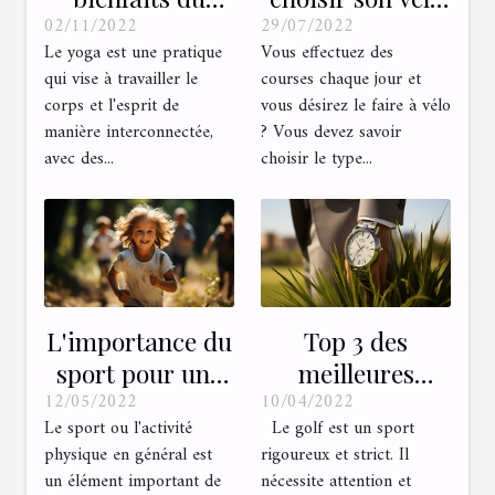
02/11/2022
29/07/2022
yoga pour la
pour du vélotaf ?
Le yoga est une pratique
Vous effectuez des
santé ?
qui vise à travailler le
courses chaque jour et
corps et l'esprit de
vous désirez le faire à vélo
manière interconnectée,
? Vous devez savoir
avec des...
choisir le type...
L'importance du
Top 3 des
sport pour une
meilleures
12/05/2022
10/04/2022
bonne santé
montres de golf
Le sport ou l'activité
Le golf est un sport
physique en général est
rigoureux et strict. Il
un élément important de
nécessite attention et