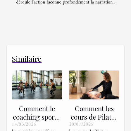
déroule l'action façonne profondément la narration...
Similaire
Comment le
Comment les
coaching sportif
cours de Pilates
14/03/2026
20/07/2025
transforme-t-il
adaptés