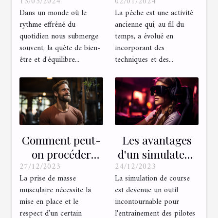
13/03/2024
02/01/2024
à Lille : une
l'efficacité des
Dans un monde où le
La pêche est une activité
tendance qui
leurres de pêche
rythme effréné du
ancienne qui, au fil du
gagne du terrain
quotidien nous submerge
temps, a évolué en
souvent, la quête de bien-
incorporant des
être et d'équilibre...
techniques et des...
Comment peut-
Les avantages
on procéder
d'un simulateur
27/12/2023
24/12/2023
pour prendre
de course pour
La prise de masse
La simulation de course
efficacement du
l'entraînement
musculaire nécessite la
est devenue un outil
muscle ?
des pilotes
mise en place et le
incontournable pour
respect d’un certain
l'entraînement des pilotes