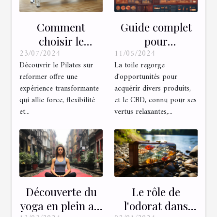
Comment
Guide complet
choisir le
pour
23/07/2024
11/05/2024
reformer Pilates
comprendre les
Découvrir le Pilates sur
La toile regorge
adapté à vos
réglementations
reformer offre une
d'opportunités pour
besoins ?
autour de l'achat
expérience transformante
acquérir divers produits,
de CBD en ligne
qui allie force, flexibilité
et le CBD, connu pour ses
en France
et...
vertus relaxantes,...
Découverte du
Le rôle de
yoga en plein air
l'odorat dans