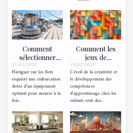
Comment
Comment les
sélectionner
jeux de
21/03/2025
10/02/2025
l'équipement
construction
Naviguer sur les flots
L'éveil de la créativité et
d’accastillage
favorisent la
requiert une embarcation
le développement des
pour optimiser
créativité et
dotée d'un équipement
compétences
la qualité à bord
l'apprentissage
optimal pour assurer à la
d'apprentissage chez les
fois...
enfants sont des...