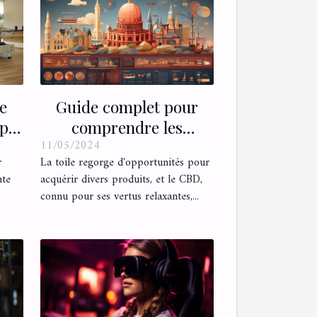
e
Guide complet pour
pté
comprendre les
11/05/2024
réglementations autour
r
La toile regorge d'opportunités pour
de l'achat de CBD en
nte
acquérir divers produits, et le CBD,
ligne en France
connu pour ses vertus relaxantes,...