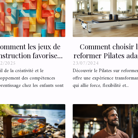
omment les jeux de
Comment choisir l
nstruction favorisent
reformer Pilates ada
02/2025
23/07/2024
la créativité et
à vos besoins ?
il de la créativité et le
Découvrir le Pilates sur reforme
l'apprentissage
loppement des compétences
offre une expérience transforma
rentissage chez les enfants sont
qui allie force, flexibilité et...