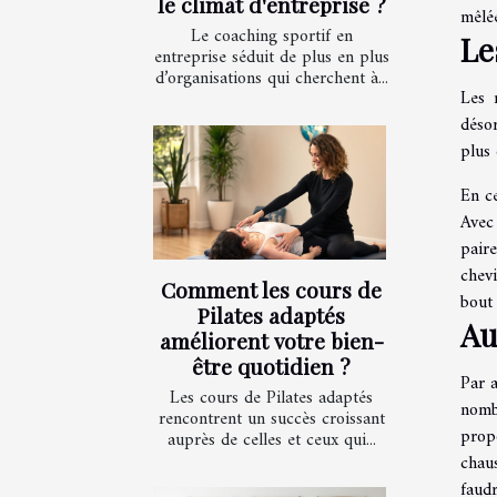
le climat d'entreprise ?
mêlée
Le coaching sportif en
Le
entreprise séduit de plus en plus
d’organisations qui cherchent à...
Les 
désor
plus 
En c
Avec 
pair
chev
Comment les cours de
bout 
Pilates adaptés
Au
améliorent votre bien-
être quotidien ?
Par a
Les cours de Pilates adaptés
nomb
rencontrent un succès croissant
propo
auprès de celles et ceux qui...
chau
faud