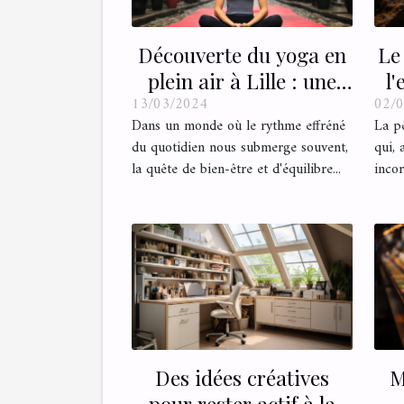
Découverte du yoga en
Le
plein air à Lille : une
l'
13/03/2024
02/
tendance qui gagne du
Dans un monde où le rythme effréné
La pê
terrain
du quotidien nous submerge souvent,
qui, 
la quête de bien-être et d'équilibre...
incor
Des idées créatives
M
pour rester actif à la