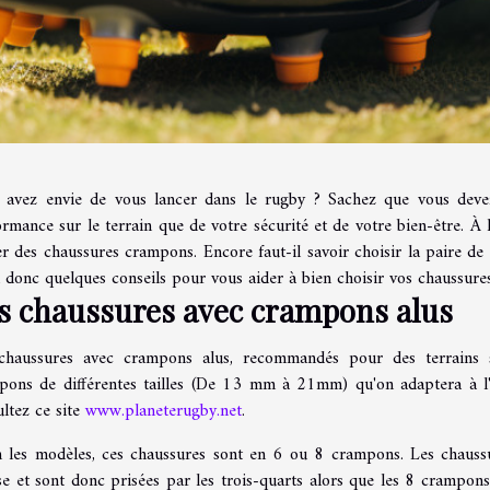
 avez envie de vous lancer dans le rugby ? Sachez que vous devez
rmance sur le terrain que de votre sécurité et de votre bien-être. À 
er des chaussures crampons. Encore faut-il savoir choisir la paire d
i donc quelques conseils pour vous aider à bien choisir vos chaussur
s chaussures avec crampons alus
chaussures avec crampons alus, recommandés pour des terrains 
pons de différentes tailles (De 13 mm à 21mm) qu'on adaptera à l'é
ltez ce site
www.planeterugby.net
.
n les modèles, ces chaussures sont en 6 ou 8 crampons. Les chaussu
se et sont donc prisées par les trois-quarts alors que les 8 crampon