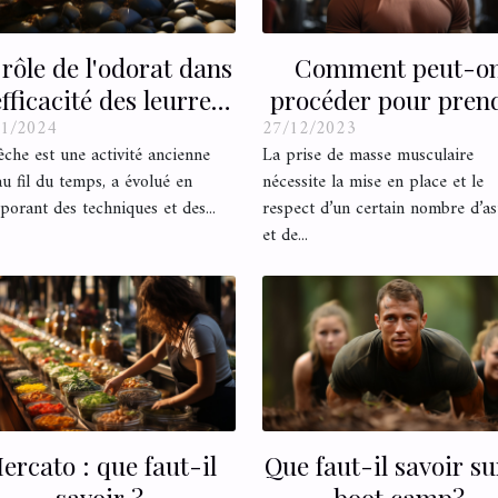
 rôle de l'odorat dans
Comment peut-o
efficacité des leurres
procéder pour pren
01/2024
27/12/2023
de pêche
efficacement du
che est une activité ancienne
La prise de masse musculaire
muscle ?
au fil du temps, a évolué en
nécessite la mise en place et le
porant des techniques et des...
respect d’un certain nombre d’as
et de...
ercato : que faut-il
Que faut-il savoir su
savoir ?
boot camp?