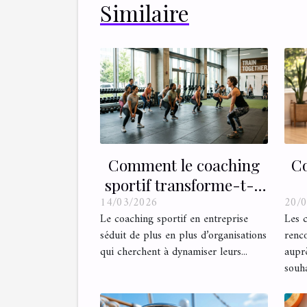
Similaire
Comment le coaching
Co
sportif transforme-t-il
14/03/2026
20/
le climat d'entreprise ?
am
Le coaching sportif en entreprise
Les c
séduit de plus en plus d’organisations
renco
qui cherchent à dynamiser leurs...
auprè
souha