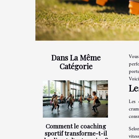
Dans La Même
Vous
perfo
Catégorie
port
Voic
Le
Les 
cram
consu
Comment le coaching
Selo
sportif transforme-t-il
vites