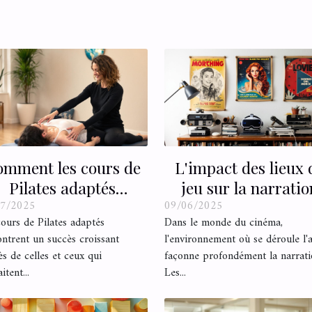
mment les cours de
L'impact des lieux 
Pilates adaptés
jeu sur la narratio
07/2025
09/06/2025
éliorent votre bien-
cinématographiqu
ours de Pilates adaptés
Dans le monde du cinéma,
être quotidien ?
ntrent un succès croissant
l'environnement où se déroule l'
s de celles et ceux qui
façonne profondément la narrati
itent...
Les...