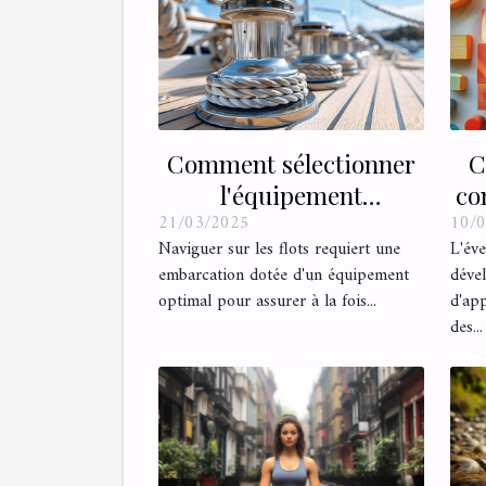
Comment sélectionner
C
l'équipement
co
21/03/2025
10/
d’accastillage pour
Naviguer sur les flots requiert une
L'éve
optimiser la qualité à
embarcation dotée d'un équipement
déve
bord
optimal pour assurer à la fois...
d'app
des...