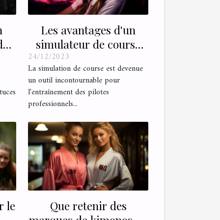
n
Les avantages d'un
dre
simulateur de course
24/12/2023
pour l'entraînement des
La simulation de course est devenue
pilotes
un outil incontournable pour
tuces
l'entraînement des pilotes
professionnels...
r le
Que retenir des
marques de kimonos de