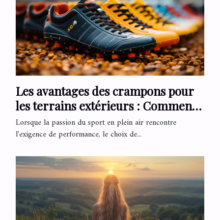
Les avantages des crampons pour
les terrains extérieurs : Comment
choisir le bon modèle pour vos
Lorsque la passion du sport en plein air rencontre
besoins
l'exigence de performance, le choix de...