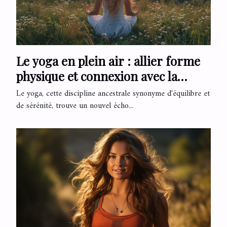
Le yoga en plein air : allier forme
physique et connexion avec la
nature
Le yoga, cette discipline ancestrale synonyme d'équilibre et
de sérénité, trouve un nouvel écho...