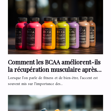
Comment les BCAA améliorent-ils
la récupération musculaire après
des entraînements en plein air ?
Lorsque l'on parle de fitness et de bien-être, l'accent est
souvent mis sur l'importance des...