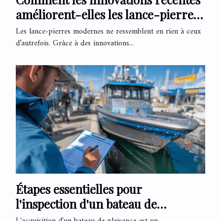
améliorent-elles les lance-pierres
modernes ?
Les lance-pierres modernes ne ressemblent en rien à ceux
d’autrefois. Grâce à des innovations...
Étapes essentielles pour
l'inspection d'un bateau de
plaisance avant l'achat
L'acquisition d'un bateau de plaisance est un