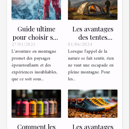
Guide ultime
Les avantages
pour choisir son
des tentes
27/01/2025
01/06/2024
équipement de
gonflables pour
L'aventure en montagne
Lorsque l'appel de la
montagne en
les amateurs de
promet des paysages
nature se fait sentir, rien
hiver et été
trekking :
époustouflants et des
ne vaut une escapade en
rapidité et
expériences inoubliables,
pleine montagne. Pour
confort en pleine
que ce soit sous...
les...
nature
Comment les
Les avantages