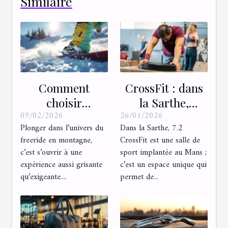
Similaire
Comment
CrossFit : dans
choisir
la Sarthe,
09/02/2026
26/01/2026
l'équipement
découvrez une
Plonger dans l’univers du
Dans la Sarthe, 7.2
idéal pour le
salle
freeride en montagne,
CrossFit est une salle de
freeride en
entièrement
c’est s’ouvrir à une
sport implantée au Mans ;
montagne ?
dédiée à ce sport
expérience aussi grisante
c’est un espace unique qui
!
qu’exigeante....
permet de...