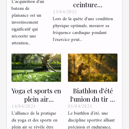
L'acquisition d'un
l'inspection
ceinture
bateau de
d'un bateau
23/04/2025
cardiofréquencemètre
plaisance est un
Lors de la quête d'une condition
de
pour votre
investissement
physique optimale, mesurer sa
plaisance
entraînement
significatif qui
fréquence cardiaque pendant
nécessite une
avant
l'exercice peut...
attention...
l'achat
Yoga et sports en
Biathlon d'été
plein air
l'union du tir et
14/04/2025
05/04/2025
Combinaison
de la course à
L'alliance de la pratique
Le biathlon d'été, une
pour une
pied
du yoga et des sports en
discipline sportive alliant
meilleure
Explications et
plein air se révèle être
précision et endurance,