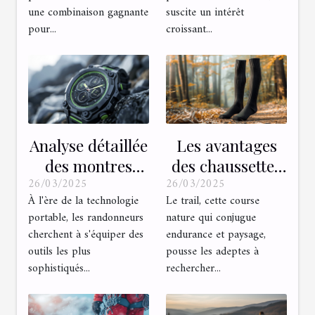
flexibilité et
conseils pour
une combinaison gagnante
suscite un intérêt
récupération
débuter
pour...
croissant...
Analyse détaillée
Les avantages
des montres
des chaussettes
26/03/2025
26/03/2025
GPS pour
hautes pour le
À l'ère de la technologie
Le trail, cette course
randonneurs en
trail en noir
portable, les randonneurs
nature qui conjugue
2023
cherchent à s'équiper des
endurance et paysage,
outils les plus
pousse les adeptes à
sophistiqués...
rechercher...