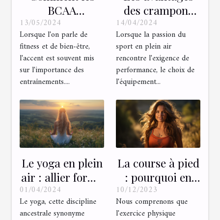
BCAA
des crampons
13/05/2024
14/04/2024
améliorent-ils la
pour les terrains
Lorsque l'on parle de
Lorsque la passion du
récupération
extérieurs :
fitness et de bien-être,
sport en plein air
musculaire
Comment
l'accent est souvent mis
rencontre l'exigence de
après des
choisir le bon
sur l'importance des
performance, le choix de
entraînements
modèle pour vos
entraînements....
l'équipement...
en plein air ?
besoins
La course à pied
Le yoga en plein
: pourquoi en
air : allier forme
10/12/2023
01/04/2024
pratiquer ?
physique et
Nous comprenons que
Le yoga, cette discipline
connexion avec
l'exercice physique
ancestrale synonyme
la nature