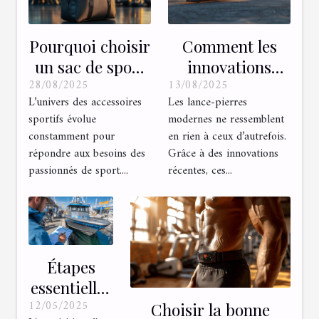
Pourquoi choisir
Comment les
un sac de sport
innovations
28/08/2025
13/08/2025
avec fixation
récentes
L’univers des accessoires
Les lance-pierres
magnétique ?
améliorent-elles
sportifs évolue
modernes ne ressemblent
les lance-pierres
constamment pour
en rien à ceux d’autrefois.
modernes ?
répondre aux besoins des
Grâce à des innovations
passionnés de sport....
récentes, ces...
Étapes
essentielles
12/05/2025
pour
Choisir la bonne