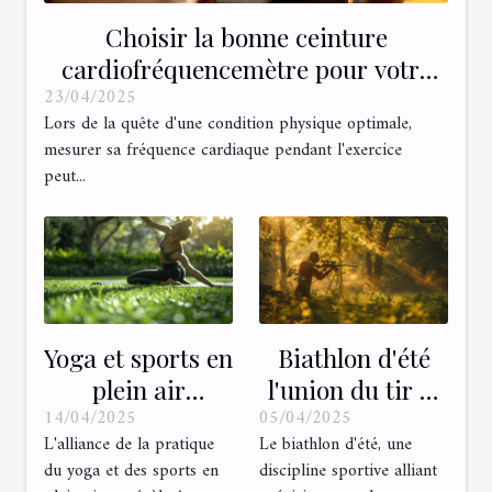
Choisir la bonne ceinture
cardiofréquencemètre pour votre
23/04/2025
entraînement
Lors de la quête d'une condition physique optimale,
mesurer sa fréquence cardiaque pendant l'exercice
peut...
Yoga et sports en
Biathlon d'été
plein air
l'union du tir et
14/04/2025
05/04/2025
Combinaison
de la course à
L'alliance de la pratique
Le biathlon d'été, une
pour une
pied
du yoga et des sports en
discipline sportive alliant
meilleure
Explications et