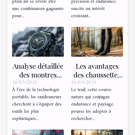
plein air se révèle être
précision et endurance,
flexibilité et
conseils pour
une combinaison gagnante
suscite un intérêt
récupération
débuter
pour...
croissant...
Analyse détaillée
Les avantages
des montres
des chaussettes
26/03/2025
26/03/2025
GPS pour
hautes pour le
À l'ère de la technologie
Le trail, cette course
randonneurs en
trail en noir
portable, les randonneurs
nature qui conjugue
2023
cherchent à s'équiper des
endurance et paysage,
outils les plus
pousse les adeptes à
sophistiqués...
rechercher...