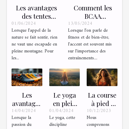
Les avantages
Comment les
des tentes
BCAA
01/06/2024
13/05/2024
gonflables pour
améliorent-ils la
Lorsque l'appel de la
Lorsque l'on parle de
les amateurs de
récupération
nature se fait sentir, rien
fitness et de bien-être,
trekking :
musculaire
ne vaut une escapade en
l'accent est souvent mis
rapidité et
après des
pleine montagne. Pour
sur l'importance des
confort en pleine
entraînements
les...
entraînements....
nature
en plein air ?
La course
Les
Le yoga
à pied :
avantages
en plein
10/12/2023
14/04/2024
01/04/2024
pourquoi
des
air : allier
Nous
Lorsque la
Le yoga, cette
en
crampons
forme
comprenons
passion du
discipline
pratiquer
pour les
physique