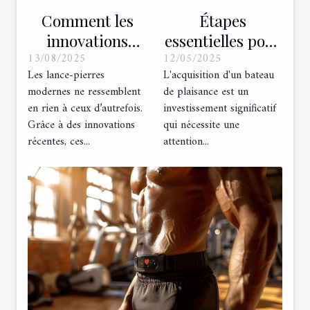
Comment les
Étapes
innovations
essentielles pour
13/08/2025
12/05/2025
récentes
l'inspection d'un
Les lance-pierres
L'acquisition d'un bateau
améliorent-elles
bateau de
modernes ne ressemblent
de plaisance est un
les lance-pierres
plaisance avant
en rien à ceux d’autrefois.
investissement significatif
modernes ?
l'achat
Grâce à des innovations
qui nécessite une
récentes, ces...
attention...