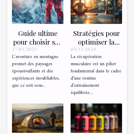
Guide ultime
Stratégies pour
pour choisir son
optimiser la
27/01/2025
04/11/2024
équipement de
récupération
L'aventure en montagne
La récupération
montagne en
musculaire
promet des paysages
musculaire est un pilier
hiver et été
après
époustouflants et des
fondamental dans le cadre
l'entraînement
expériences inoubliables,
d’une routine
que ce soit sous...
d’entraînement
équilibrée....