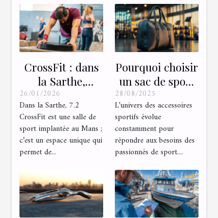
CrossFit : dans
Pourquoi choisir
la Sarthe,
un sac de sport
26/01/2026
28/08/2025
découvrez une
avec fixation
Dans la Sarthe, 7.2
L’univers des accessoires
salle
magnétique ?
CrossFit est une salle de
sportifs évolue
entièrement
sport implantée au Mans ;
constamment pour
dédiée à ce sport
c’est un espace unique qui
répondre aux besoins des
!
permet de...
passionnés de sport....