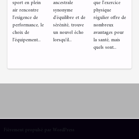
que l'exercice
sport en plein
ancestrale
?
terrains
et
physique
air rencontre
synonyme
extérieurs
connexion
régulier offre de
l'exigence de
d'équilibre et de
nombreux
performance, le
sérénité, trouve
:
avec la
avantages pour
choix de
un nouvel écho
Comment
nature
la santé, mais
l'équipement...
lorsqu'il...
choisir le
quels sont...
bon
modèle
pour vos
besoins
Fièrement propulsé par WordPress