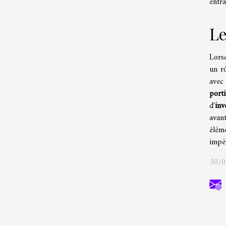
entra
Le
Lorsq
un rô
avec
port
d'
inv
avan
élém
impér
30/