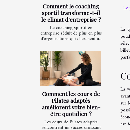
Comment le coaching
Le 
sportif transforme-t-il
le climat d'entreprise ?
Le coaching sportif en
La q
entreprise séduit de plus en plus
poud
d’organisations qui cherchent à...
séle
bille
parfa
Co
La w
Comment les cours de
avan
Pilates adaptés
sur 
améliorent votre bien-
poss
être quotidien ?
écono
Les cours de Pilates adaptés
est 
rencontrent un succès croissant