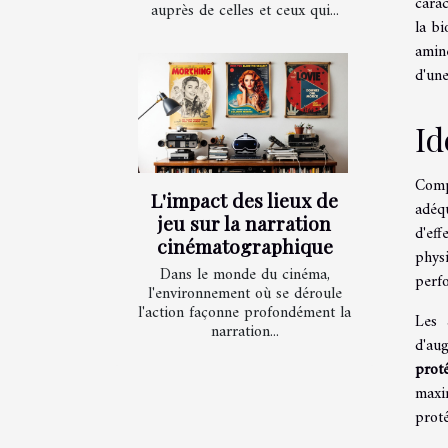
carac
auprès de celles et ceux qui...
la bi
amin
d'une
Id
Comp
L'impact des lieux de
adéq
jeu sur la narration
d'ef
cinématographique
physi
Dans le monde du cinéma,
perf
l'environnement où se déroule
l'action façonne profondément la
Les
narration...
d'au
prot
maxi
proté