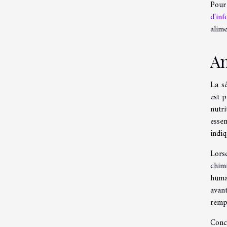
Pour
d'inf
alime
An
La s
est p
nutri
essen
indiq
Lorsq
chimi
humai
avan
rempl
Conc