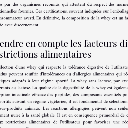
es par des organismes reconnus, qui attestent du respect des norme
tionnelles fournies. Ces certifications, souvent indiquées sur l'emball
nsommateur averti. En définitive, la composition de la whey est un f
ie avec discernement.
endre en compte les facteurs dig
strictions alimentaires
lection d'une whey qui respecte la tolérance digestive de l'utilisat
idus peuvent souffrir d'intolérances ou d'allergies alimentaires qui
éiques adaptés à leur régime sportif. La whey sans lactose, par exe
érants au lactose. La qualité de la digestibilité de la whey est égalem
ption intestinale efficace des peptides, des composants essentiels po
portifs suivant un régime végétarien, il est fondamental de sélectio
ous-produits animaux. Les réactions allergiques peuvent non seu
ement nuire à la santé globale. Il est en conséquence primordial de 
ux restrictions alimentaires de l'utilisateur pour favoriser une 