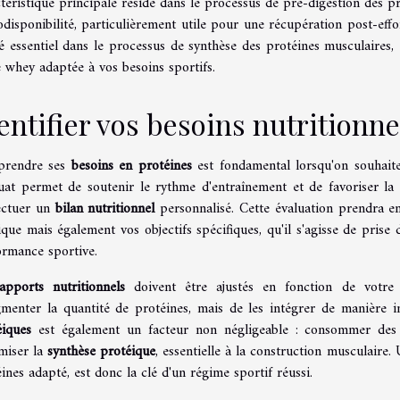
téristique principale réside dans le processus de pré-digestion des pr
odisponibilité, particulièrement utile pour une récupération post-eff
é essentiel dans le processus de synthèse des protéines musculaires,
 whey adaptée à vos besoins sportifs.
entifier vos besoins nutritionne
rendre ses
besoins en protéines
est fondamental lorsqu'on souhait
uat permet de soutenir le rythme d'entraînement et de favoriser l
fectuer un
bilan nutritionnel
personnalisé. Cette évaluation prendra en
que mais également vos objectifs spécifiques, qu'il s'agisse de prise
ormance sportive.
apports nutritionnels
doivent être ajustés en fonction de votre a
gmenter la quantité de protéines, mais de les intégrer de manière i
éiques
est également un facteur non négligeable : consommer des 
miser la
synthèse protéique
, essentielle à la construction musculaire
ines adapté, est donc la clé d'un régime sportif réussi.