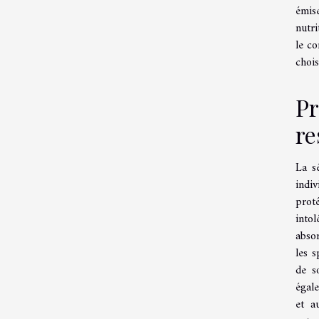
émis
nutri
le co
chois
Pr
re
La sé
indiv
prot
intol
absor
les s
de s
égal
et a