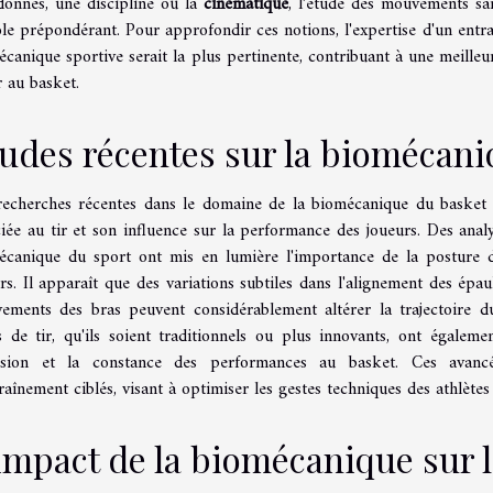
donnés, une discipline où la
cinématique
, l’étude des mouvements san
le prépondérant. Pour approfondir ces notions, l'expertise d'un entr
canique sportive serait la plus pertinente, contribuant à une meille
r au basket.
udes récentes sur la biomécani
recherches récentes dans le domaine de la biomécanique du basket
ciée au tir et son influence sur la performance des joueurs. Des ana
écanique du sport ont mis en lumière l'importance de la posture de
rs. Il apparaît que des variations subtiles dans l'alignement des épa
ements des bras peuvent considérablement altérer la trajectoire du b
es de tir, qu'ils soient traditionnels ou plus innovants, ont égalem
ision et la constance des performances au basket. Ces avan
raînement ciblés, visant à optimiser les gestes techniques des athlète
impact de la biomécanique sur 