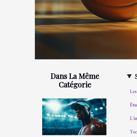
Dans La Même
Catégorie
Les
Étu
L'i
Tec