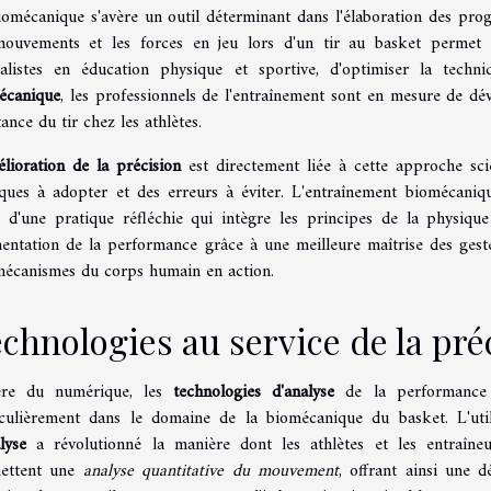
iomécanique s'avère un outil déterminant dans l'élaboration des pro
mouvements et les forces en jeu lors d'un tir au basket permet 
ialistes en éducation physique et sportive, d'optimiser la tech
écanique
, les professionnels de l'entraînement sont en mesure de dév
ance du tir chez les athlètes.
lioration de la précision
est directement liée à cette approche scie
iques à adopter et des erreurs à éviter. L'entraînement biomécanique
it d'une pratique réfléchie qui intègre les principes de la physi
entation de la performance grâce à une meilleure maîtrise des ges
mécanismes du corps humain en action.
chnologies au service de la préc
ère du numérique, les
technologies d'analyse
de la performance s
iculièrement dans le domaine de la biomécanique du basket. L'uti
lyse
a révolutionné la manière dont les athlètes et les entraîneu
ettent une
analyse quantitative du mouvement
, offrant ainsi une 