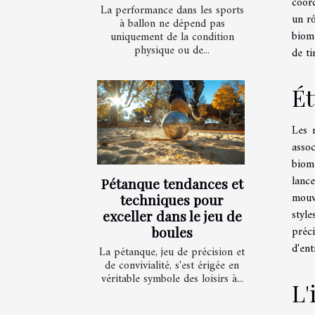
coor
La performance dans les sports
un rô
à ballon ne dépend pas
biomé
uniquement de la condition
physique ou de...
de ti
Ét
Les 
asso
biom
lance
Pétanque tendances et
mouv
techniques pour
styl
exceller dans le jeu de
préc
boules
d'ent
La pétanque, jeu de précision et
de convivialité, s'est érigée en
véritable symbole des loisirs à...
L'