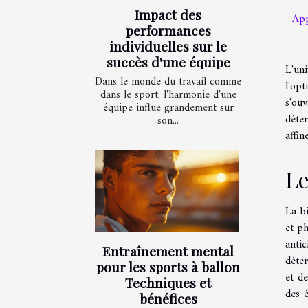
Impact des
App
performances
individuelles sur le
succès d'une équipe
L'un
Dans le monde du travail comme
l'opt
dans le sport, l'harmonie d'une
s'ou
équipe influe grandement sur
déter
son...
affin
Le
La b
et ph
anti
Entraînement mental
déter
pour les sports à ballon
et de
Techniques et
des 
bénéfices