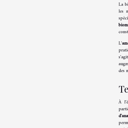
La b
les 
spéc
biom
const
L'
amé
prat
s'ag
augm
des 
Te
À l'
part
d'ana
perm