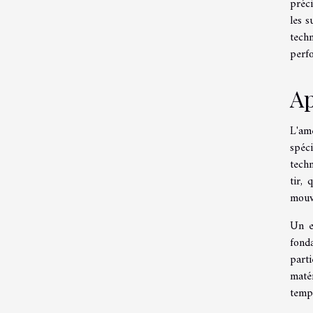
préci
les s
tech
perfo
Ap
L'am
spéc
tech
tir, 
mouve
Un e
fond
parti
maté
temps