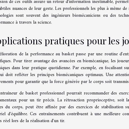
sion de ces outils assure un retour d'information inestimable, perme
ubtiles nuances de leur geste. Les professionnels les plus à même de 
nologies sont souvent des ingénieurs biomécaniciens ou des technol
rmance à travers la science.
plications pratiques pour les j
élioration de la performance au basket passe par une routine d'ent
ifiques. Pour tirer avantage des avancées en biomécanique, les joue
niques dans leur pratique quotidienne. Par exemple, en focalisant su
qui doit refléter les principes biomécaniques optimaux. Une attentio
ments pour garantir que la force générée par le corps soit transmise
ntraîneur de basket professionnel pourrait recommander des exercice
amentaux pour un tir précis. La rétroaction proprioceptive, soit la
es du corps, peut être affinée par des exercices de stabilisation su
riel d'équilibre. Ces entraînements contribuent à une meilleure co
 réel lors de la réalisation d'un tir.