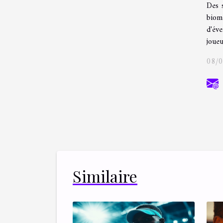
Des 
biomé
d'éve
joueu
08/
Similaire