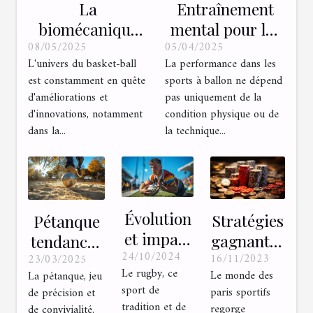
La
Entraînement
biomécanique
mental pour les
08/05/2025
05/04/2025
du tir au basket
sports à ballon
L'univers du basket-ball
La performance dans les
études récentes
Techniques et
est constamment en quête
sports à ballon ne dépend
et applications
bénéfices
d'améliorations et
pas uniquement de la
pratiques pour
d'innovations, notamment
condition physique ou de
améliorer la
dans la...
la technique...
précision
Évolution
Stratégies
Pétanque
et impact
gagnantes
tendances
24/10/2024
des règles
16/11/2023
pour les
23/03/2025
et
Le rugby, ce
Le monde des
La pétanque, jeu
modifiées
paris
techniques
sport de
paris sportifs
de précision et
dans le
simples
pour
tradition et de
regorge
de convivialité,