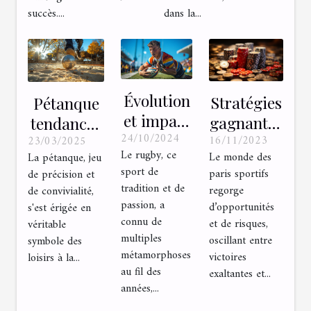
améliorer la
succès....
dans la...
précision
Évolution
Stratégies
Pétanque
et impact
gagnantes
tendances
24/10/2024
des règles
16/11/2023
pour les
23/03/2025
et
Le rugby, ce
Le monde des
La pétanque, jeu
modifiées
paris
techniques
sport de
paris sportifs
de précision et
dans le
simples
pour
tradition et de
regorge
de convivialité,
rugby
dans les
exceller
passion, a
d’opportunités
s'est érigée en
moderne
sports
connu de
dans le jeu
et de risques,
véritable
multiples
oscillant entre
symbole des
populaires
de boules
métamorphoses
victoires
loisirs à la...
au fil des
exaltantes et...
années,...