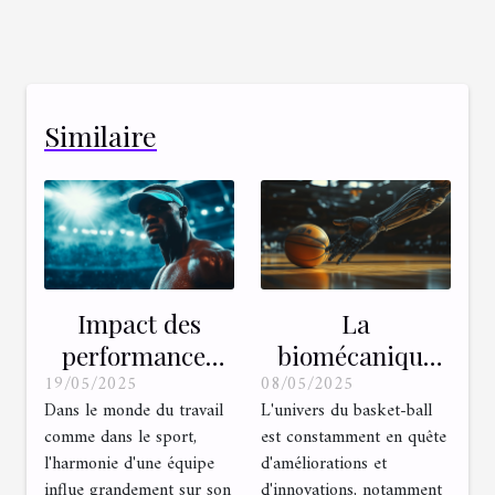
Similaire
Impact des
La
performances
biomécanique
19/05/2025
08/05/2025
individuelles sur
du tir au basket
Dans le monde du travail
L'univers du basket-ball
le succès d'une
études récentes
comme dans le sport,
est constamment en quête
équipe
et applications
l'harmonie d'une équipe
d'améliorations et
pratiques pour
influe grandement sur son
d'innovations, notamment